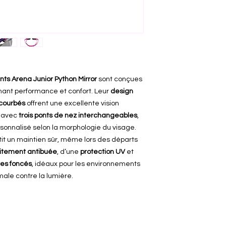
nts Arena Junior Python Mirror
sont conçues
hant performance et confort. Leur
design
 courbés
offrent une excellente vision
s avec
trois ponts de nez interchangeables
,
sonnalisé selon la morphologie du visage.
it un maintien sûr, même lors des départs
aitement antibuée
, d’une
protection UV
et
res foncés
, idéaux pour les environnements
ale contre la lumière.