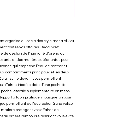
nt organise du sac à dos style arena All Set
ent toutes vos affaires. Découvrez
 de gestion de l’humidité d’arena qui
rants et des matières déferlantes pour
 avance qui empêche l’eau de rentrer et
eux compartiments principaux et les deux
clair sur le devant vous permettent
s affaires. Modèle dote d’une pochette
ne poche latérale supplémentaire en mesh
 Support à tapis pratique, mousqueton pour
que permettant de l’accrocher à une valise
la matière protègent vos affaires de
nneau arrière rembourre respirant vous évite