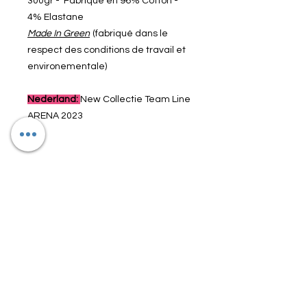
300gr - Fabriqué en 96% Cotton -
4% Elastane
Made In Green
(fabriqué dans le
respect des conditions de travail et
environementale)
Nederland:
New Collectie Team Line
ARENA 2023
Article n° : 004919-700
Reduction
Cet article bénéficie d'une réduction
Reduction
permanente de 15%
Vous bénéficiez dès à présent de la
Cet article bénéficie d'une réduction
même offre que sur nos stands de
permanente de 15%