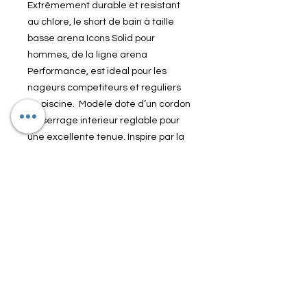
Extrêmement durable et resistant
au chlore, le short de bain à taille
basse arena Icons Solid pour
hommes, de la ligne arena
Performance, est ideal pour les
nageurs competiteurs et reguliers
en piscine. Modèle dote d’un cordon
de serrage interieur reglable pour
une excellente tenue. Inspire par la
bande à logos arena classique, ce
modèle authentique marie les
tendances du moment aux motifs
traditionnels d’arena. Longueur des
côtes: 15,5cm.
5046-702