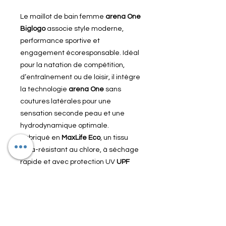
Le maillot de bain femme
arena One
Biglogo
associe style moderne,
performance sportive et
engagement écoresponsable. Idéal
pour la natation de compétition,
d’entraînement ou de loisir, il intègre
la technologie
arena One
sans
coutures latérales pour une
sensation seconde peau et une
hydrodynamique optimale.
Fabriqué en
MaxLife Eco
, un tissu
ultra-résistant au chlore, à séchage
rapide et avec protection UV
UPF
50+
, ce maillot contient au minimum
50 % de polyester recyclé
issu de
bouteilles PET. Son dos ouvert, ses
bretelles ergonomiques et ses
découpes stratégiques