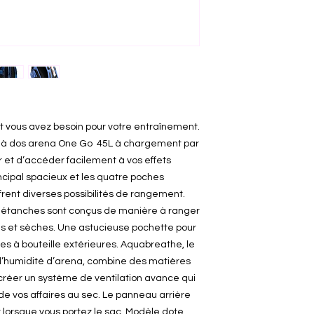
nt vous avez besoin pour votre entraînement.
c à dos arena One Go 45L à chargement par
 et d’accéder facilement à vos effets
cipal spacieux et les quatre poches
frent diverses possibilités de rangement.
 étanches sont conçus de manière à ranger
es et sèches. Une astucieuse pochette pour
es à bouteille extérieures. Aquabreathe, le
l’humidité d’arena, combine des matières
créer un système de ventilation avance qui
e vos affaires au sec. Le panneau arrière
r lorsque vous portez le sac. Modèle dote