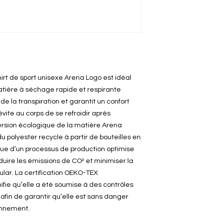
hirt de sport unisexe Arena Logo est idéal
matière à séchage rapide et respirante
de la transpiration et garantit un confort
 évite au corps de se refroidir après
ersion écologique de la matière Arena
 polyester recycle à partir de bouteilles en
issue d’un processus de production optimise
duire les émissions de CO² et minimiser la
ar. La certification OEKO-TEX
fie qu’elle a été soumise à des contrôles
fin de garantir qu’elle est sans danger
onnement.