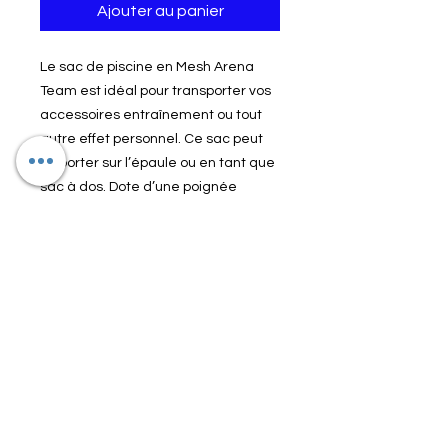
Ajouter au panier
Le sac de piscine en Mesh Arena
Team est idéal pour transporter vos
accessoires entraînement ou tout
autre effet personnel. Ce sac peut
se porter sur l’épaule ou en tant que
sac à dos. Dote d’une poignée
pratique pour le suspendre dans les
vestiaires ou sur un autre sac, il est
confectionne avec du mesh de
polyester durable et à séchage
rapide.
Dimensions
: H65 x L55 cm
Matière
: 100% polyester