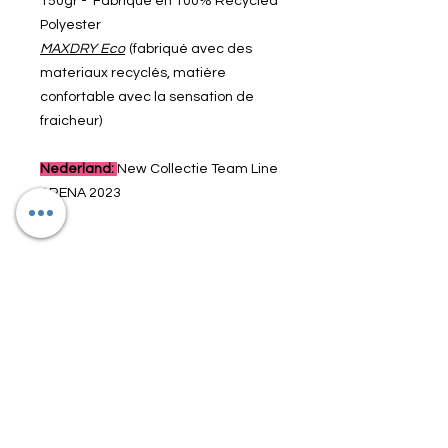
150gr - Fabriqué en 100% Recycled
Polyester
MAXDRY Eco
(fabriqué avec des
materiaux recyclés, matière
confortable avec la sensation de
fraicheur)
Nederland:
New Collectie Team Line
ARENA 2023
Article n° : 004902-800
Reduction
Cet article bénéficie d'une réduction
Reduction
permanente de 15%
Vous bénéficiez dès à présent de la