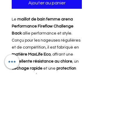
Ajouter au panier
Le
maillot de bain femme arena
Performance Fireflow Challenge
Back
allie performance et style.
Conçu pour les nageuses régulières
et de compétition, il est fabriqué en
matière MaxLife Eco
, offrant une
excellente résistance au chlore
, un
séchage rapide
et une
protection
UV UPF 50+
. Écoresponsable, il
contient
au moins 50 % de polyester
recyclé
. Son
dos ouvert Challenge
Back
, ses
bretelles fines
et son
échancrure haute
garantissent une
liberté de mouvement maximale
et
une
traînée réduite
.
10154-700