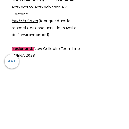
Baby Fleece 300gr - Fabriqué en
48% cotton, 48% polyeser, 4%
Elastane
Made In Green
(fabriqué dans le
respect des conditions de travail et
de l'environnement)
Nederland:
New Collectie Team Line
ARENA 2023
Article n° : 004895-550
Reduction
Cet article bénéficie d'une réduction
Reduction
permanente de 15%
Vous bénéficiez dès à présent de la