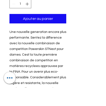
Ajouter au panier
Une nouvelle generation encore plus
performante. Sentez la difference
avec la nouvelle combinaison de
competition Powerskin STNext pour
dames. Cest la toute première
combinaison de competition en
matières recyclees approuvee par
la FINA. Pour un avenir plus eco-
responsable. Considerablement plus
legère et resistante, la nouvelle
matière offre une compression
longue duree et plus de rapidite.
Coutures discrètes pour assurer un
maintien optimal et une excellente