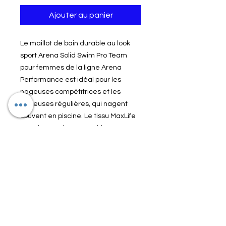
Ajouter au panier
Le maillot de bain durable au look
sport Arena Solid Swim Pro Team
pour femmes de la ligne Arena
Performance est idéal pour les
nageuses compétitrices et les
nageuses régulières, qui nagent
souvent en piscine. Le tissu MaxLife
Eco ultra-résistant au chlore avec
protection UV intégrée UPF 50+ est
durable et sèche très rapidement.
Le dos ergonomique et les bretelles
larges offrent un maintien fiable ainsi
qu’un bon soutien de la poitrine et de
la taille.
4760-720