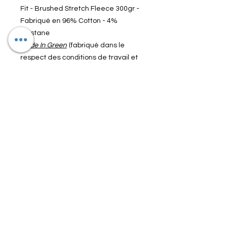
Fit - Brushed Stretch Fleece 300gr -
Fabriqué en 96% Cotton - 4%
Elastane
Made In Green
(fabriqué dans le
respect des conditions de travail et
environementale)
Couleur : NAVY
Informations Importantes
Le délais de livraison est de +/- 2
semaines (articles en stock)
Les articles ne sont ni échangés,
ni remboursés
Les prix affichés sont nets. Pas de
Qui sommes nous ?
réductions supplémentaires
applicables
Conditions de Vente