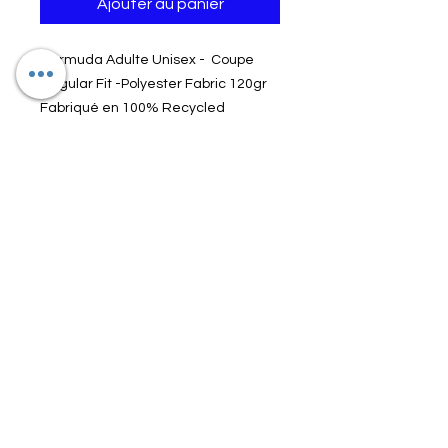
Ajouter au panier
Bermuda Adulte Unisex - Coupe
Regular Fit -Polyester Fabric 120gr
Fabriqué en 100% Recycled
Polyester
Couleur : Navy
Informations importantes
Le délais de livraison est de +/- 2
semaines (articles en stock)
Les articles ne sont ni échangés,
ni remboursés
Les prix affichés sont nets. Pas de
Qui sommes nous ?
réductions supplémentaires
applicables
Conditions de Vente